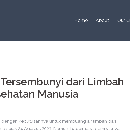
Home
About
Our C
Tersembunyi dari Limbah
sehatan Manusia
si dengan keputusannya untuk membuang air limbah dari
shima sejak 24 Agustus 2023. Namun, bagaimana dampaknya