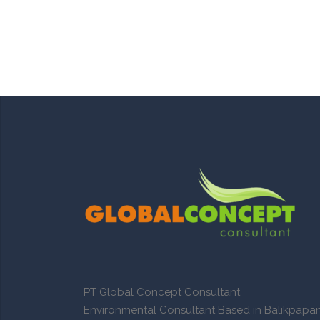
PT Global Concept Consultant
Environmental Consultant Based in Balikpapa