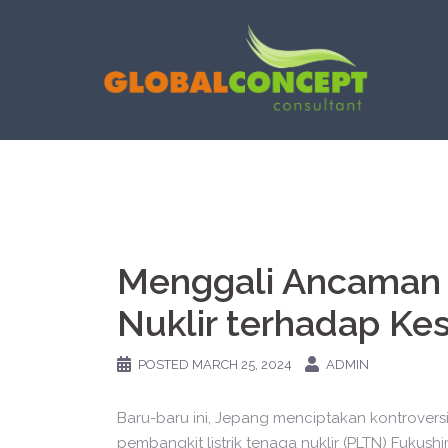
Skip
to
content
Menggali Ancaman 
Nuklir terhadap Ke
POSTED
MARCH 25, 2024
ADMIN
Baru-baru ini, Jepang menciptakan kontrover
pembangkit listrik tenaga nuklir (PLTN) Fuku