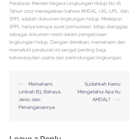
Peraturan Menteri Negara Lingkungan Hidup No.16
Tahun 2012 menegaskan bahwa AMDAL, UKL-UPL, dan
SPPL adalah dokumen lingkungan hidup. Meskipun
SPPL hanya berupa surat pernyataan, tetap dianggap
sebagai dokumen resmi dalam pengelolaan
lingkungan hidup. Dengan demikian, memahami dan
mematuhi peraturan ini sangat penting bagi
keberlanjutan usaha dan perlindungan lingkungan.
Post
⟵
Memahami
Sudahkah Kamu
navigation
Limbah B3: Bahaya,
Mengetahui Apa Itu
Jenis, dan
AMDAL?
⟶
Penanganannya
Leave a Reply